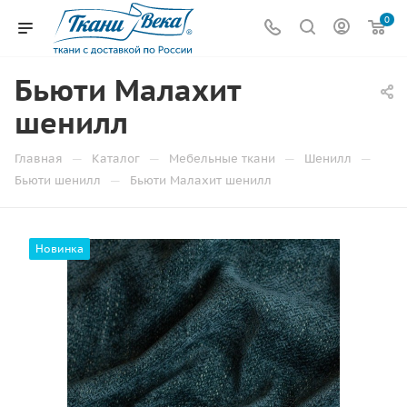
0
Бьюти Малахит
шенилл
—
—
—
—
Главная
Каталог
Мебельные ткани
Шенилл
—
Бьюти шенилл
Бьюти Малахит шенилл
Новинка