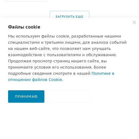
ЗАГРУЗИТЬ ЕЩЕ
Файлы cookie
Мы используем файлы cookie, разработанные нашими
специалистами и третьими лицами, для анализа событий
на нашем веб-сайте, что позволяет нам улучшать
взаимодействие с пользователями и обслуживание.
Оплата удобным
Доставка по России
Продолжая просмотр страниц нашего сайта, вы
способом: наличными,
быстро и качественно в
принимаете условия его использования. Более
картой онлайн, по счету
аккуратной упаковке!
подробные сведения смотрите в нашей
Политике в
отношении файлов Cookie
.
В КОРЗИНУ
ПРИНИМАЮ
НЕ ПРИНИМАЮ
Гарантия качества и
Персональный менеджер
Главная
Компания
Каталог
Избранные
Сравнение
Контакты
сервисное обслуживание
и быстрое обслуживание