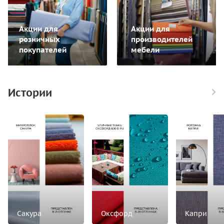
Акции для
Акции для
розничных
производителей
покупателей
мебели
Истории
Сакура
Оксфорд
Капри