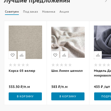
Лучшие предложения
Советуем
Под заказ
Новинка
Акция
Корса 03 велюр
Шик Линен шенилл
Модель Да
микровелю
533.50
₽
/п.м
583
₽
/п.м
435 ₽
/шт
В КОРЗИНУ
В КОРЗИНУ
ПОДР