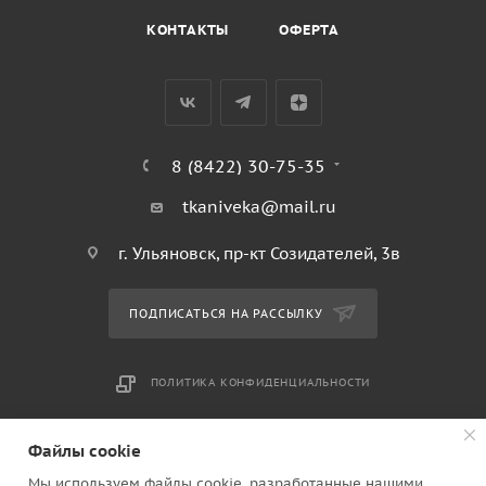
КОНТАКТЫ
ОФЕРТА
8 (8422) 30-75-35
tkaniveka@mail.ru
г. Ульяновск, пр-кт Созидателей, 3в
ПОДПИСАТЬСЯ НА РАССЫЛКУ
ПОЛИТИКА КОНФИДЕНЦИАЛЬНОСТИ
Файлы cookie
2010 - 2026 © Ткани века. Ульяновск ИП Клинков Юрий
Владимирович ОГРН 304732809700075
Мы используем файлы cookie, разработанные нашими