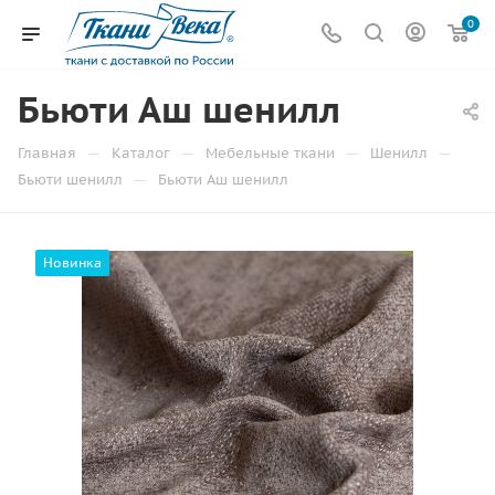
0
Бьюти Аш шенилл
—
—
—
—
Главная
Каталог
Мебельные ткани
Шенилл
—
Бьюти шенилл
Бьюти Аш шенилл
Новинка