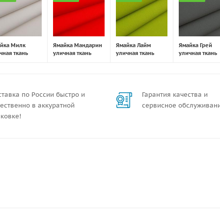
йка Милк
Ямайка Мандарин
Ямайка Лайм
Ямайка Грей
чная ткань
уличная ткань
уличная ткань
уличная ткань
тавка по России быстро и
Гарантия качества и
ественно в аккуратной
сервисное обслуживан
ковке!