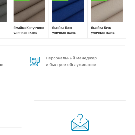
Ямайка Капуччино
Ямайка Блю
Ямайка Беж
уличная ткань
уличная ткань
уличная ткань
Персональный менеджер
ие
и быстрое обслуживание