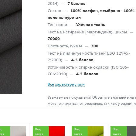
2014)
—
7 баллов
Состав
—
100% олефин, мембрана - 100%
пенополиуретан
Тип ткани
—
Уличная ткань
Тест на истирание (Мартиндейл), циклы
—
70000
Плотность, г/кв.м
—
300
Тест на пилингуемость ткани (ISO 12945-
2:2000)
—
4-5 баллов
Устойчивость к стирке окраски (ISO 105-
C06:2010)
—
4-5 баллов
Все характеристики
Уважаемые покупатели! Обратите внимание на то
могут отличаться от реальных, так как у разли
д
Под
Под
Под
каз
заказ
заказ
заказ