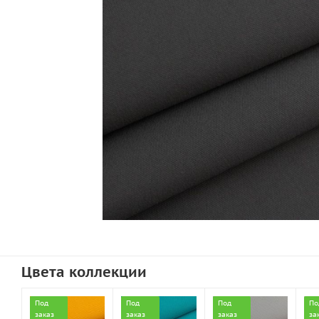
Цвета коллекции
Под
Под
Под
По
заказ
заказ
заказ
за