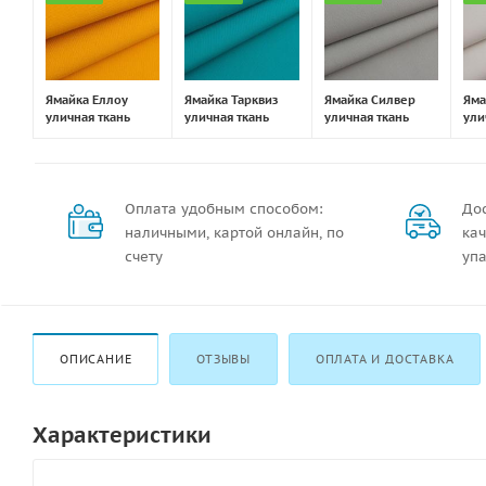
Ямайка Еллоу
Ямайка Тарквиз
Ямайка Силвер
Яма
уличная ткань
уличная ткань
уличная ткань
ули
Оплата удобным способом:
Дос
наличными, картой онлайн, по
кач
счету
упа
ОПИСАНИЕ
ОТЗЫВЫ
ОПЛАТА И ДОСТАВКА
Характеристики